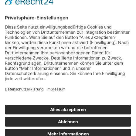
schnell nicht vergisst!
Heike Regenberg
vor 2 Monaten
Der Ablauf verlief ohne jegliche Komplikationen. Die Lehrkräfte
und Dozenten waren äußerst freundlich. Die Korrekturen
erfolgten stets in kürzester Zeit. Auf Anfragen erhielt ich prompt
und kompetent Rückmeldungen. Ich beabsichtige, mich auch
zukünftig für Studiengänge an dieser Institution anzumelden
und diese dort zu absolvieren. Meine Zufriedenheit ist hoch,
weshalb ich diese Einrichtung uneingeschränkt
weiterempfehlen kann.
Ab Ab
Alle Bewertungen anzeigen
Die Bewertungen werden (laut Google) auf ihre Echtheit
überprüft. Infos zu unserem Datenschutz: