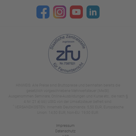
HINWEIS: Alle Preise sind Bruttopreise und beinhalten bereits die
gesetzlich vorgeschriebene Mehrwertsteuer (MwSt).
Ausgenommen Seminare, Online-Ausbildungen und Kurse etc., die nach §
4 Nr. 21 a) bb) UStG von der Umsatzsteuer befreit sind.
*
VERSANDKOSTEN: Innerhalb Deutschlands: 5,50 EUR, Europäische
Union: 14,50 EUR, Non-EU: 19,50 EUR.
Impressum
Datenschutz