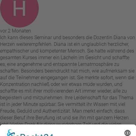
vor 2 Monaten
Ich kann dieses Seminar und besonders die Dozentin Diana von
Herzen weiterempfehlen. Diana ist ein unglaublich herzlicher,
empathischer und kompetenter Mensch. Sie hatte während des
gesamten Kurses immer ein Lächeln im Gesicht und schaffte
es, eine angenehme und entspannte Lernatmosphäre zu
schaffen. Besonders beeindruckt hat mich, wie aufmerksam sie
auf die Teilnehmer eingegangen ist. Sie merkte sofort, wenn die
Konzentration nachließ oder wir etwas müde wurden, und
schaffte es mit ihrer motivierenden Art immer wieder, alle zu
begeistern und mitzunehmen. Ihre Leidenschaft für das Thema
ist in jeder Minute spürbar. Sie vermittelt ihr Wissen mit viel
Freude, Geduld und Authentizität. Man merkt einfach, dass
dieser Beruf ihre Berufung ist und sie ihn mit ganzem Herzen
lebt. Vielen Dank für diese wunderbare Zeit und die vielen
wertvollen Erfahrungen. Diana ist eine Dozentin, die man so