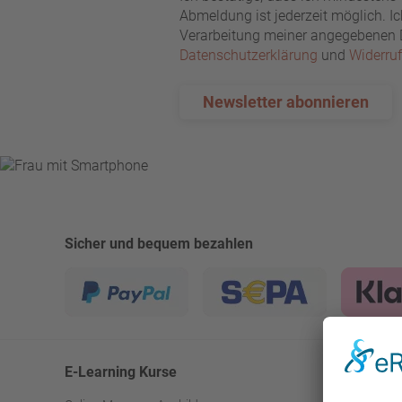
Abmeldung ist jederzeit möglich. 
Verarbeitung meiner angegebenen Da
Datenschutzerklärung
und
Widerru
Newsletter abonnieren
Sicher und bequem bezahlen
E-Learning Kurse
Inf