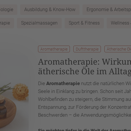
ologie
Ausbildung & Know-How
Ergonomie & Arbeitsp
rapie
Spezialmassagen
Sport & Fitness
Wellness
Aromatherapie
Dufttherapie
Ätherische Öl
Aromatherapie: Wirku
ätherische Öle im Allta
Die
Aromatherapie
nutzt die natürlichen W
Seele in Einklang zu bringen. Schon seit J
Wohlbefinden zu steigern, die Stimmung auf
Entspannung, zur Förderung der Konzentrat
Beschwerden – die Anwendungsmöglichkeiten
Sie möchten tiefer in die Welt der Aromath