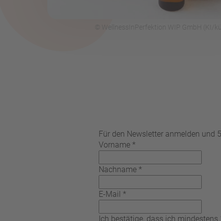
© WellnessInPerfektion WIP GmbH (KI/kün
Für den Newsletter anmelden und 5%
Vorname
*
Nachname
*
E-Mail
*
Ich bestätige, dass ich mindestens