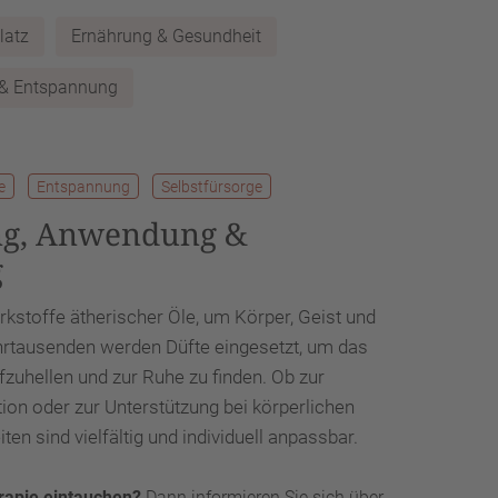
latz
Ernährung & Gesundheit
 & Entspannung
e
Entspannung
Selbstfürsorge
ng, Anwendung &
g
irkstoffe ätherischer Öle, um Körper, Geist und
ahrtausenden werden Düfte eingesetzt, um das
zuhellen und zur Ruhe zu finden. Ob zur
ion oder zur Unterstützung bei körperlichen
 sind vielfältig und individuell anpassbar.
erapie eintauchen?
Dann informieren Sie sich über