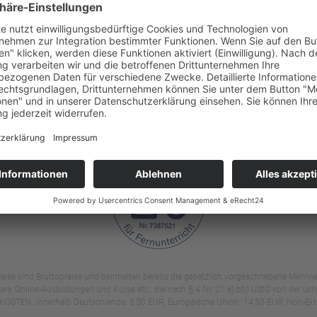
Akupressur lernen: Wichtige Druckpunkte,
Wirkung & Anwendung für zu Hause
e / FAQ
Alltagshelfer/in werden: Aufgaben,
duktempfehlungen
Voraussetzungen und Einstieg
fikat
Ayurveda-Massage (Abhyanga): Wirkung,
 uns
Ablauf, Öle & Anleitung
takt
Meditation lernen: Techniken, Wirkung &
rruf & Kündigung
Anleitung für den Alltag
eise sind Bruttopreise und beinhalten bereits die gesetzlich vorgeschriebene Mehrw
 Online-Ausbildungen und Kurse etc., die nach § 4 Nr. 21 a) bb) UStG von der Umsa
STEN: Innerhalb Deutschlands: 5,50 EUR, Europäische Union: 14,50 EUR, Non-EU: