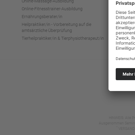
Online-Massage-Ausbildung
Blog
Online-Fitnesstrainer-Ausbildung
Hilf
Ernährungsberater/in
Pro
Heilpraktiker/in - Vorbereitung auf die
Zerti
amtsärztliche Überprüfung
Über
Tierheilpraktiker/in & Tierphysiotherapeut/in
Kon
Wide
HINWEIS: Alle Pr
Ausgenommen Seminare,
*
VERSANDKO