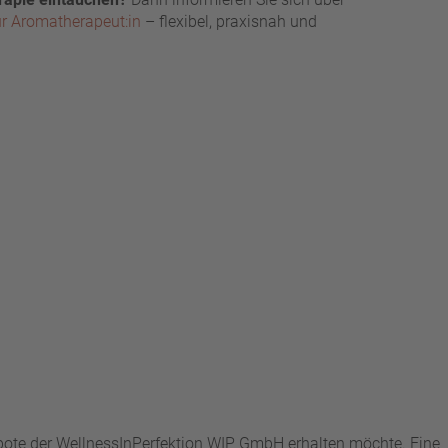
r Aromatherapeut:in
– flexibel, praxisnah und
ebote der WellnessInPerfektion WIP GmbH erhalten möchte. Eine