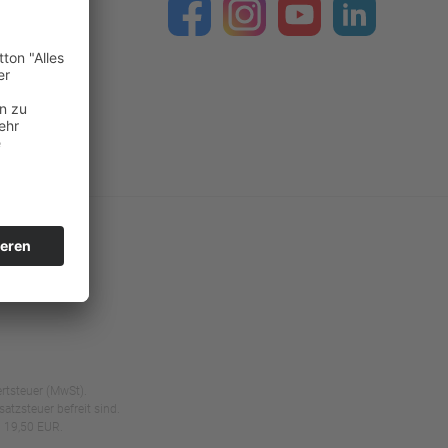
ertsteuer (MwSt).
tzsteuer befreit sind.
 19,50 EUR.