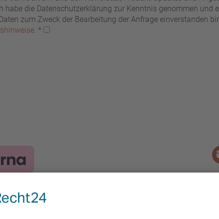
Ich habe die Datenschutzerklärung zur Kenntnis genommen und er
ten zum Zweck der Bearbeitung der Anfrage einverstanden bin. 
fshinweise
.
*
ormationen
Ratgeber