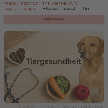
Ausbildung zum/zur Tierheilpraktiker:in und
Tierphysiotherapeut:in
– flexibel, praxisnah und fundiert.
Weiterlesen
© WellnessInPerfektion WIP GmbH (KI/künstlich erzeugt)