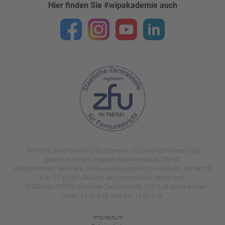
Hier finden Sie #wipakademie auch
HINWEIS: Alle Preise sind Bruttopreise und beinhalten bereits die
gesetzlich vorgeschriebene Mehrwertsteuer (MwSt).
Ausgenommen Seminare, Online-Ausbildungen und Kurse etc., die nach §
4 Nr. 21 a) bb) UStG von der Umsatzsteuer befreit sind.
*
VERSANDKOSTEN: Innerhalb Deutschlands: 5,50 EUR, Europäische
Union: 14,50 EUR, Non-EU: 19,50 EUR.
Impressum