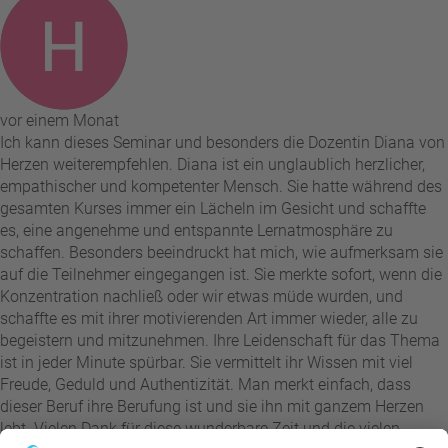
vor einem Monat
Ich kann dieses Seminar und besonders die Dozentin Diana von
Herzen weiterempfehlen. Diana ist ein unglaublich herzlicher,
empathischer und kompetenter Mensch. Sie hatte während des
gesamten Kurses immer ein Lächeln im Gesicht und schaffte
es, eine angenehme und entspannte Lernatmosphäre zu
schaffen. Besonders beeindruckt hat mich, wie aufmerksam sie
auf die Teilnehmer eingegangen ist. Sie merkte sofort, wenn die
Konzentration nachließ oder wir etwas müde wurden, und
schaffte es mit ihrer motivierenden Art immer wieder, alle zu
begeistern und mitzunehmen. Ihre Leidenschaft für das Thema
ist in jeder Minute spürbar. Sie vermittelt ihr Wissen mit viel
Freude, Geduld und Authentizität. Man merkt einfach, dass
dieser Beruf ihre Berufung ist und sie ihn mit ganzem Herzen
lebt. Vielen Dank für diese wunderbare Zeit und die vielen