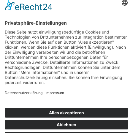
wertvollen Erfahrungen. Diana ist eine Dozentin, die man so
schnell nicht vergisst!
Heike Regenberg
vor 2 Monaten
Der Ablauf verlief ohne jegliche Komplikationen. Die Lehrkräfte
und Dozenten waren äußerst freundlich. Die Korrekturen
erfolgten stets in kürzester Zeit. Auf Anfragen erhielt ich prompt
und kompetent Rückmeldungen. Ich beabsichtige, mich auch
zukünftig für Studiengänge an dieser Institution anzumelden
und diese dort zu absolvieren. Meine Zufriedenheit ist hoch,
weshalb ich diese Einrichtung uneingeschränkt
weiterempfehlen kann.
Ab Ab
Alle Bewertungen anzeigen
Die Bewertungen werden (laut Google) auf ihre Echtheit