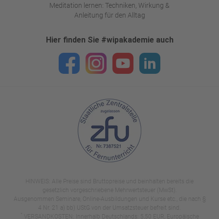
Meditation lernen: Techniken, Wirkung &
Anleitung für den Alltag
Hier finden Sie #wipakademie auch
HINWEIS: Alle Preise sind Bruttopreise und beinhalten bereits die
gesetzlich vorgeschriebene Mehrwertsteuer (MwSt).
Ausgenommen Seminare, Online-Ausbildungen und Kurse etc., die nach §
4 Nr. 21 a) bb) UStG von der Umsatzsteuer befreit sind.
*
VERSANDKOSTEN: Innerhalb Deutschlands: 5,50 EUR, Europäische