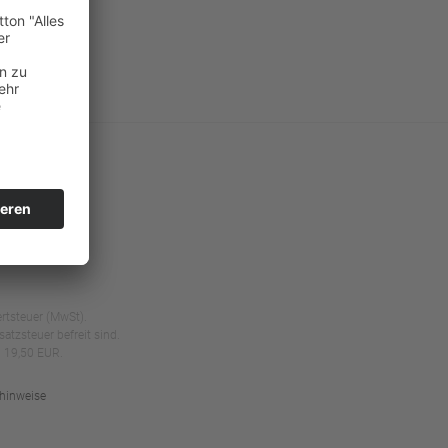
ertsteuer (MwSt).
tzsteuer befreit sind.
 19,50 EUR.
hinweise