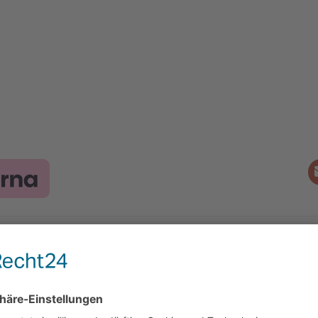
ormationen
Ratgeber
Akupressur lernen: Wichtige Druckpunkte,
Wirkung & Anwendung für zu Hause
e / FAQ
Alltagshelfer/in werden: Aufgaben,
duktempfehlungen
Voraussetzungen und Einstieg