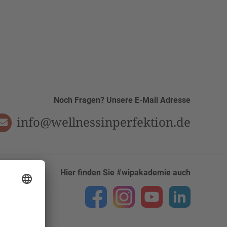
Noch Fragen? Unsere E-Mail Adresse
info@wellnessinperfektion.de
Hier finden Sie #wipakademie auch