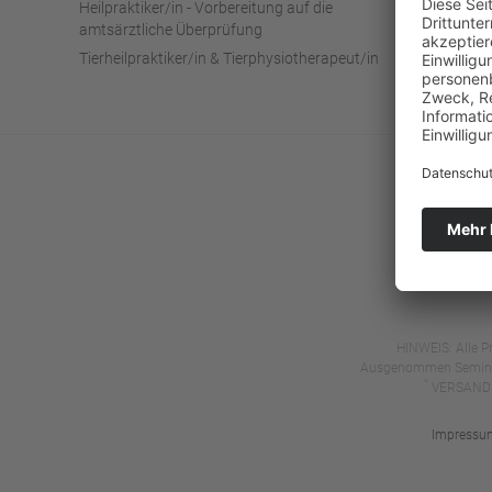
Heilpraktiker/in - Vorbereitung auf die
Zerti
amtsärztliche Überprüfung
Über
Tierheilpraktiker/in & Tierphysiotherapeut/in
Kon
Wide
HINWEIS: Alle Pr
Ausgenommen Seminare,
*
VERSANDKO
Impressu