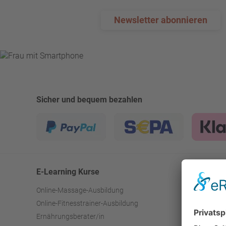
Newsletter abonnieren
Sicher und bequem bezahlen
E-Learning Kurse
Inf
Online-Massage-Ausbildung
Blog
Online-Fitnesstrainer-Ausbildung
Hilf
Ernährungsberater/in
Pro