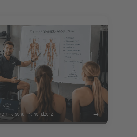
g
→
A+B + Personal-Trainer-Lizenz