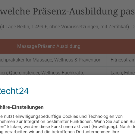
welche Präsenz-Ausbildung pas
 Tage Berlin, 1.499 €, ohne Voraussetzungen, mit Zertifikat). D
Massage Präsenz Ausbildung
chpraktiker für Massage, Wellness & Prävention
Fitnesstrai
ien, Quereinsteiger, Wellness-Fachkräfte
Laien, Fitn
gene Praxis, Kosmetikstudios, Hotellerie,
Eigenes Stu
ellness
Kursleitung
a,
hier klicken
Ja,
hier kli
Tage Berlin
4 Tage Berl
499 € · 10 × 149,90 €
1.499 € · 1