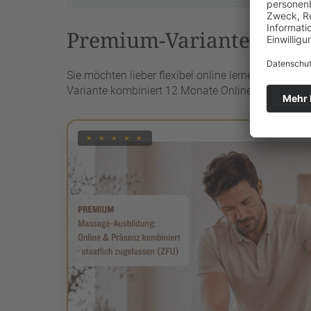
Premium-Variante: Onli
Sie möchten lieber flexibel online lernen, aber mi
Variante kombiniert 12 Monate Online-Lehrgang mit
★ ★ ★ ★ ★