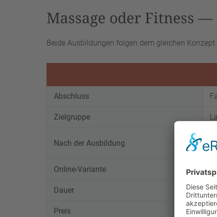
Massage oder Fitness — 
Beide Ausbildungen folgen dem gleichen Konzept (4
Abschluss
Fa
Zielgruppe
La
Ei
Nach der Ausbildung
W
Online-Variante
J
Dauer
4 
Preis
1.