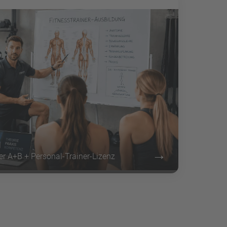
g
→
ner A+B + Personal-Trainer-Lizenz