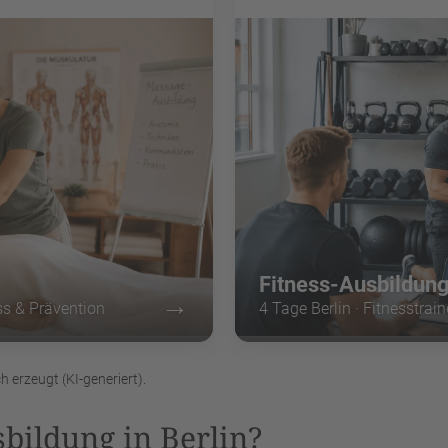
Fitness-Ausbildun
→
ss & Prävention
4 Tage Berlin · Fitnesstrai
h erzeugt (KI-generiert).
bildung in Berlin?