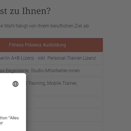
st zu Ihnen?
ie Wahl hängt von Ihrem beruflichen Ziel ab:
Fitness Präsenz Ausbildung
ner/in A+B-Lizenz · inkl. Personal-Trainer-Lizenz
ess-Begeisterte, Studio-Mitarbeiter:innen
dio, Personal Training, Mobile Trainer,
cken
in
0 × 149,90 €