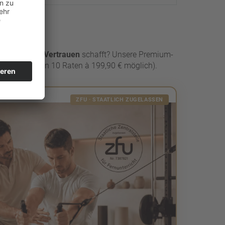
 bei Kunden
Vertrauen
schafft? Unsere Premium-
999 € (auch in 10 Raten à 199,90 € möglich).
ZFU · STAATLICH ZUGELASSEN