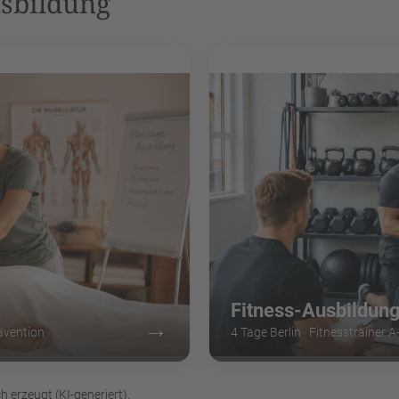
usbildung
Fitness-Ausbildun
→
ävention
4 Tage Berlin · Fitnesstrainer 
h erzeugt (KI-generiert).