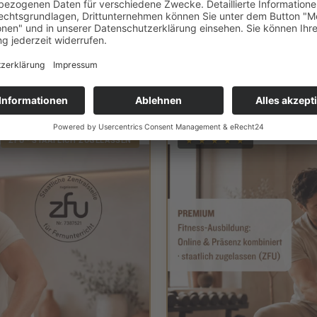
ne & Präsenz kombiniert
t einem Abschluss, der in der Branche
optimale Anerkennung
und
 4 Tagen Präsenz in Berlin — staatlich zugelassen (ZFU) für 1.
ZFU · STAATLICH ZUGELASSEN
★ ★ ★ ★ ★