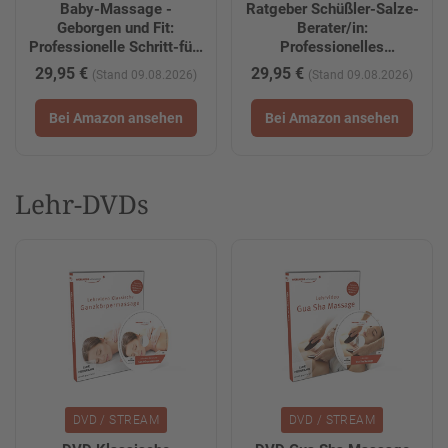
Baby-Massage -
Ratgeber Schüßler-Salze-
Geborgen und Fit:
Berater/in:
Professionelle Schritt-für-
Professionelles
Schritt Anleitung der
Selbststudium mit vielen
29,95 €
29,95 €
(Stand 09.08.2026)
(Stand 09.08.2026)
Babymassage für mehr
Bildern & Tipps:
Gesundheit, Wohlbefinden
Motivierende Anleitung
Bei Amazon ansehen
Bei Amazon ansehen
und besseren Schlaf
für interessierte Laien &
(WellnessInPerfektion
... & Experten
Fachbücher)
(WellnessInPerfektion
Fachbücher)
Lehr-DVDs
DVD / STREAM
DVD / STREAM