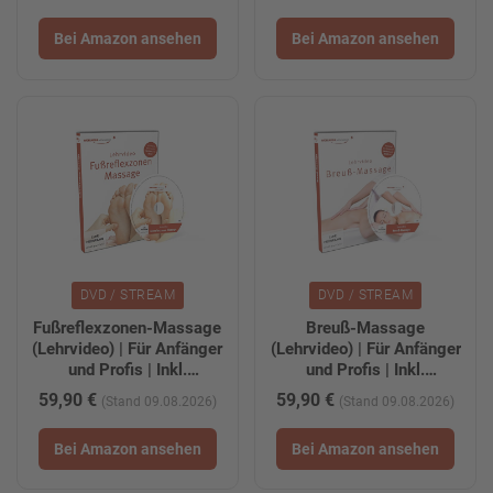
Tablet-/Smartphone-
kostenloser
Version zum Download
Tablet-/Smartphone-
Bei Amazon ansehen
Bei Amazon ansehen
Version zum Download
DVD / STREAM
DVD / STREAM
Fußreflexzonen-Massage
Breuß-Massage
(Lehrvideo) | Für Anfänger
(Lehrvideo) | Für Anfänger
und Profis | Inkl.
und Profis | Inkl.
kostenloser
kostenloser
59,90 €
59,90 €
(Stand 09.08.2026)
(Stand 09.08.2026)
Tablet-/Smartphone-
Tablet-/Smartphone-
Version zum Download
Version zum Download
Bei Amazon ansehen
Bei Amazon ansehen