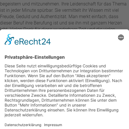
begeistern und mitzunehmen. Ihre Leidenschaft für das Thema
ist in jeder Minute spürbar. Sie vermittelt ihr Wissen mit viel
Freude, Geduld und Authentizität. Man merkt einfach, dass
dieser Beruf ihre Berufung ist und sie ihn mit ganzem Herzen
lebt. Vielen Dank für diese wunderbare Zeit und die vielen
wertvollen Erfahrungen. Diana ist eine Dozentin, die man so
schnell nicht vergisst!
Heike Regenberg
vor 2 Monaten
Der Ablauf verlief ohne jegliche Komplikationen. Die Lehrkräfte
und Dozenten waren äußerst freundlich. Die Korrekturen
erfolgten stets in kürzester Zeit. Auf Anfragen erhielt ich prompt
und kompetent Rückmeldungen. Ich beabsichtige, mich auch
zukünftig für Studiengänge an dieser Institution anzumelden