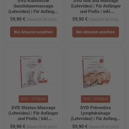
DVD Klassische
DVD Gua Sha Massage
Ganzkörpermassage
(Lehrvideo) | Für Anfänger
(Lehrvideo) | Für Anfänger
und Profis | Inkl.
und Profis | Inkl.
kostenloser
59,90 €
59,90 €
(Stand 09.08.2026)
(Stand 09.08.2026)
kostenloser
Tablet-/Smartphone-
Tablet-/Smartphone-
Version zum Download
Bei Amazon ansehen
Bei Amazon ansehen
Version zum Download
DVD / STREAM
DVD / STREAM
DVD Shiatsu-Massage
DVD Präventive
(Lehrvideo) | Für Anfänger
Lymphdrainage
und Profis | Inkl.
(Lehrvideo) | Für Anfänger
kostenloser
und Profis | Inkl.
59,90 €
59,90 €
(Stand 09.08.2026)
(Stand 09.08.2026)