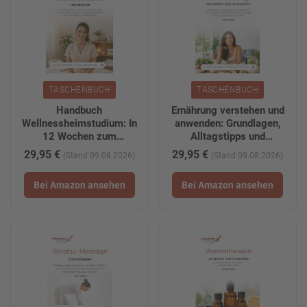
TASCHENBUCH
TASCHENBUCH
Handbuch
Ernährung verstehen und
Wellnessheimstudium: In
anwenden: Grundlagen,
12 Wochen zum
Alltagstipps und
Wellness-Experten: Das
praktische Strategien für
29,95 €
29,95 €
(Stand 09.08.2026)
(Stand 09.08.2026)
Standardwerk für alle
mehr Wohlbefinden,
Massage-Interessierten
Energie und bewusste
Bei Amazon ansehen
Bei Amazon ansehen
auf dem Weg zum
Essgewohnheiten
Traumberuf
(WellnessInPerfektion
(WellnessInPerfektion
Fachbücher)
Fachbücher)