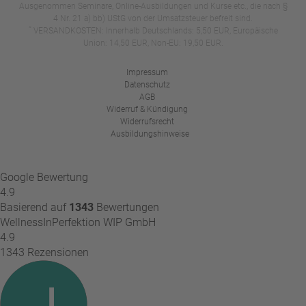
Ausgenommen Seminare, Online-Ausbildungen und Kurse etc., die nach §
4 Nr. 21 a) bb) UStG von der Umsatzsteuer befreit sind.
*
VERSANDKOSTEN: Innerhalb Deutschlands: 5,50 EUR, Europäische
Union: 14,50 EUR, Non-EU: 19,50 EUR.
Impressum
Datenschutz
AGB
Widerruf & Kündigung
Widerrufsrecht
Ausbildungshinweise
Google Bewertung
4.9
Basierend auf
1343
Bewertungen
WellnessInPerfektion WIP GmbH
4.9
1343 Rezensionen