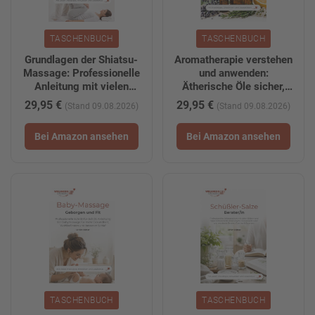
TASCHENBUCH
TASCHENBUCH
Grundlagen der Shiatsu-
Aromatherapie verstehen
Massage: Professionelle
und anwenden:
Anleitung mit vielen
Ätherische Öle sicher,
Bildern: inkl. kostenlosem
bewusst und praxisnah
29,95 €
29,95 €
(Stand 09.08.2026)
(Stand 09.08.2026)
Shiatsu-Lehrvideo zum
für Wohlbefinden,
Download/Stream
Entspannung und Alltag
Bei Amazon ansehen
Bei Amazon ansehen
(WellnessInPerfektion
nutzen
Fachbücher)
(WellnessInPerfektion
Fachbücher)
TASCHENBUCH
TASCHENBUCH