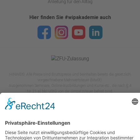
Anleitung für den Alltag
Hier finden Sie #wipakademie auch
HINWEIS: Alle Preise sind Bruttopreise und beinhalten bereits die gesetzlich
vorgeschriebene Mehrwertsteuer (MwSt).
Ausgenommen Seminare, Online-Ausbildungen und Kurse etc., die nach § 4
Nr. 21 a) bb) UStG von der Umsatzsteuer befreit sind.
*
VERSANDKOSTEN: Innerhalb Deutschlands: 5,50 EUR, Europäische Union:
14,50 EUR, Non-EU: 19,50 EUR.
Impressum
Datenschutz
AGB
Widerruf & Kündigung
Widerrufsrecht