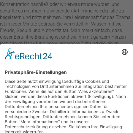
Konzentration nachließ oder wir etwas müde wurden, und
schaffte es mit ihrer motivierenden Art immer wieder, alle zu
begeistern und mitzunehmen. Ihre Leidenschaft für das Thema
ist in jeder Minute spürbar. Sie vermittelt ihr Wissen mit viel
Freude, Geduld und Authentizität. Man merkt einfach, dass
dieser Beruf ihre Berufung ist und sie ihn mit ganzem Herzen
lebt. Vielen Dank für diese wunderbare Zeit und die vielen
wertvollen Erfahrungen. Diana ist eine Dozentin, die man so
schnell nicht vergisst!
Heike Regenberg
vor 2 Monaten
Der Ablauf verlief ohne jegliche Komplikationen. Die Lehrkräfte
und Dozenten waren äußerst freundlich. Die Korrekturen
erfolgten stets in kürzester Zeit. Auf Anfragen erhielt ich prompt