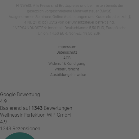
HINWEIS: Alle Preise sind Bruttopreise und beinhalten bereits die
gesetzlich vorgeschriebene Mehrwertsteuer (MwSt).
Ausgenommen Seminare, Online-Ausbildungen und Kurse etc., die nach §
4 Nr. 21 a) bb) UStG von der Umsatzsteuer befreit sind.
*
VERSANDKOSTEN: Innerhalb Deutschlands: 5,50 EUR, Europäische
Union: 14,50 EUR, Non-EU: 19,50 EUR.
Impressum
Datenschutz
AGB
Widerruf & Kündigung
Widerrufsrecht
Ausbildungshinweise
Google Bewertung
4.9
Basierend auf
1343
Bewertungen
WellnessInPerfektion WIP GmbH
4.9
1343 Rezensionen