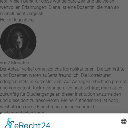
lebt. Vielen Dank für diese wunderbare Zeit und die vielen
wertvollen Erfahrungen. Diana ist eine Dozentin, die man so
schnell nicht vergisst!
Heike Regenberg
vor 2 Monaten
Der Ablauf verlief ohne jegliche Komplikationen. Die Lehrkräfte
und Dozenten waren äußerst freundlich. Die Korrekturen
erfolgten stets in kürzester Zeit. Auf Anfragen erhielt ich prompt
und kompetent Rückmeldungen. Ich beabsichtige, mich auch
zukünftig für Studiengänge an dieser Institution anzumelden
und diese dort zu absolvieren. Meine Zufriedenheit ist hoch,
weshalb ich diese Einrichtung uneingeschränkt
weiterempfehlen kann.
Ab Ab
Alle Bewertungen anzeigen