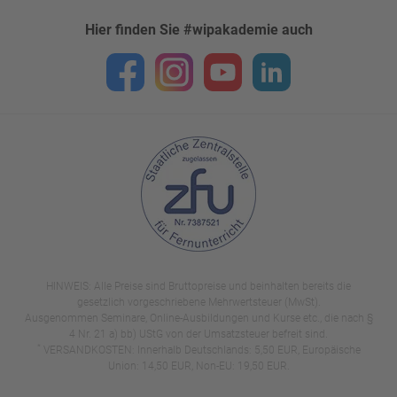
Hier finden Sie #wipakademie auch
HINWEIS: Alle Preise sind Bruttopreise und beinhalten bereits die
gesetzlich vorgeschriebene Mehrwertsteuer (MwSt).
Ausgenommen Seminare, Online-Ausbildungen und Kurse etc., die nach §
4 Nr. 21 a) bb) UStG von der Umsatzsteuer befreit sind.
*
VERSANDKOSTEN: Innerhalb Deutschlands: 5,50 EUR, Europäische
Union: 14,50 EUR, Non-EU: 19,50 EUR.