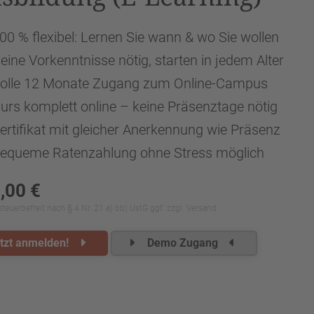
00 % flexibel: Lernen Sie wann & wo Sie wollen
eine Vorkenntnisse nötig, starten in jedem Alter
olle 12 Monate Zugang zum Online-Campus
urs komplett online – keine Präsenztage nötig
ertifikat mit gleicher Anerkennung wie Präsenz
equeme Ratenzahlung ohne Stress möglich
,00 €
euerbefreit nach § 4 Nr. 21 a) bb) UstG ggf. zzgl. Versand
tzt anmelden!
Demo Zugang