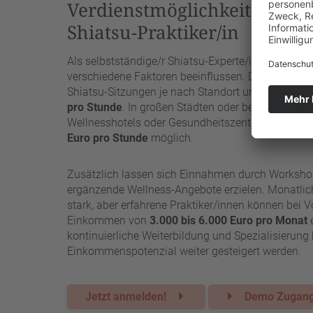
Verdienstmöglichkeiten als 
Shiatsu-Praktiker/in
Als selbstständige/r Shiatsu-Experte/in können S
verschiedene Faktoren beeinflussen. Durchschnittl
Shiatsu-Sitzungen je nach Standort und Erfahrun
pro Stunde
. In großen Städten oder bei spezialisi
Wellnesshotels oder Gesundheitszentren, sind so
Euro pro Stunde
möglich.
Zusätzlich lassen sich Einnahmen durch Worksho
ergänzende Wellness-Angebote erzielen. Monatlic
stark, aber erfahrene Praktiker/innen können bei Vol
Einkommen von
3.000 bis 6.000 Euro pro Monat
e
kontinuierliche Weiterbildung und Spezialisierung
Einkommenspotenzial weiter gesteigert werden.
Jetzt anmelden!
Demo Zuga