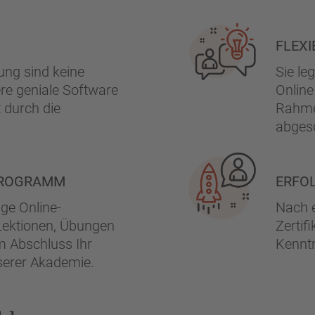
FLEX
ung sind keine
Sie le
re geniale Software
Online
t durch die
Rahme
abges
PROGRAMM
ERFO
ige Online-
Nach e
Lektionen, Übungen
Zertif
m Abschluss Ihr
Kenntn
nserer Akademie.