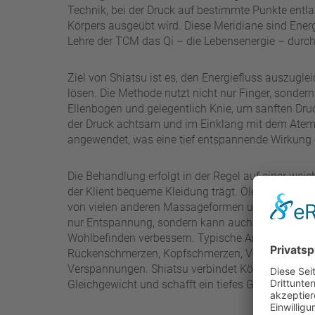
Technik, bei der Druck auf bestimmte Punkte entl
Körpers ausgeübt wird. Diese Meridiane sind Ener
Lehre der TCM das Qi – die Lebensenergie – durch 
Ziel von Shiatsu ist es, den Energiefluss auszugl
lösen. Die Methode nutzt nicht nur Finger, sonder
Ellenbogen und gelegentlich Knie, um sanften Dru
der Druck achtsam und im Einklang mit dem Ate
angewendet, was eine tief entspannende Wirkung e
Die Behandlung erfolgt in der Regel auf einer we
der Klient bequeme Kleidung trägt. Öle sind nicht 
von vielen anderen Massageformen unterscheidet. 
nur Entspannung, sondern kann auch Stress reduz
Wohlbefinden verbessern. Typische Anwendungsb
Rückenschmerzen, Kopfschmerzen, Verdauungsp
Verspannungen. Shiatsu verbindet Körper und Ge
Gleichgewicht und schafft ein tiefes Gefühl von 