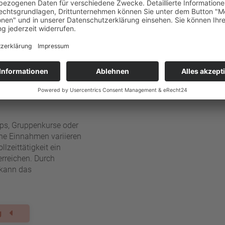
selbständige/r
ie Ihr Einkommen durch
ich liegen die Honorare für
g zwischen
50 und 100 Euro
erten Kunden, wie etwa
gar Honorare von bis zu
120
ps, Gruppenkurse oder
he Einnahmen variieren
lzeittätigkeit ein
rreichen. Durch
 kann das
ng