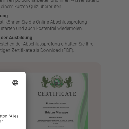
Ihrem Tempo durcharbeiten und Ihren Wissensstand
t einem kurzen Quiz überprüfen.
fung
ist, können Sie die Online Abschlussprüfung
 starten und auch kostenfrei wiederholen.
s der Ausbildung
stehen der Abschlussprüfung erhalten Sie Ihre
tigen Zertifikate als Download (PDF).