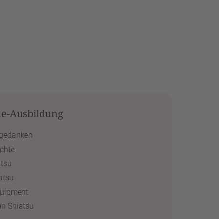
ne-Ausbildung
tgedanken
chte
atsu
atsu
quipment
on Shiatsu