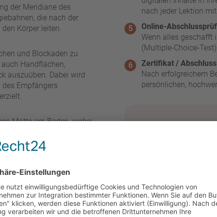
digitalen Inhalte in 
ang der Meridiane des
nach jeder Lektion mi
giebahnen, die nach der
Online-Abschlussprü
den Körper leiten.
Wenn alles geschafft 
(Multiple-Choice-Test)
eichen und Blockaden zu
Zertifikat / Abschlus
n auch Handflächen,
Nach erfolgreichem Be
ck auszuüben. Dabei wird
persönlichen, hochwer
m des Empfängers
rzielt.
ichen Matte am Boden, wobei
erforderlich, was Shiatsu
Die Technik fördert nicht
ieren und das allgemeine
ereiche sind
robleme und
ist zu einem harmonischen
Ruhe und Erneuerung.