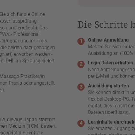
ie sich für die Online
Abschlussprüfung
Die Schritte 
tsch und englisch). Das
(PWA - Professional
Online-Anmeldung
verfügbar und im Preis
Melden Sie sich einfa
 die beiden dazugehörigen
Ausbildung an (100% 
gniert) erworben werden -
a DHL an Sie ausgeliefert.
Login Daten erhalten
Nach Anmeldung/Zahlu
per E-Mail und können
u-Massage-Praktiker/in
enen Praxis oder angestellt
Ausbildung starten
en.
Sie können direkt in 
flexibel Desktop-PC, 
digital, dies macht d
Dateien überflüssig.
apie, die aus Japan stammt
Lerninhalte durchge
chen Medizin (TCM) basiert.
Sie erhalten Zugang z
schreibt die zentrale