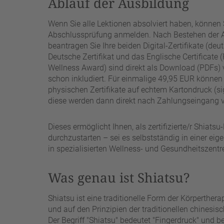
Ablauf der Ausbildung
Wenn Sie alle Lektionen absolviert haben, können S
Abschlussprüfung anmelden. Nach Bestehen der 
beantragen Sie Ihre beiden Digital-Zertifikate (deu
Deutsche Zertifikat und das Englische Certificate 
Wellness Award) sind direkt als Download (PDFs) 
schon inkludiert. Für einmalige 49,95 EUR können
physischen Zertifikate auf echtem Kartondruck (si
diese werden dann direkt nach Zahlungseingang vi
Dieses ermöglicht Ihnen, als zertifizierte/r Shiats
durchzustarten – sei es selbstständig in einer eig
in spezialisierten Wellness- und Gesundheitszentr
Was genau ist Shiatsu?
Shiatsu ist eine traditionelle Form der Körperther
und auf den Prinzipien der traditionellen chinesis
Der Begriff "Shiatsu" bedeutet "Fingerdruck" und be