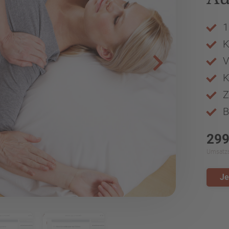
1
K
V
K
Z
B
299
Umsatzst
Je