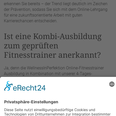
erkennen Sie bereits – der Trend liegt deutlich im Zeichen
der Prävention, sodass Sie sich mit dem Online-Lehrgang
für eine zukunftsorientierte Arbeit mit guten
Karrierechancen entscheiden.
Ist eine Kombi-Ausbildung
zum geprüften
Fitnesstrainer anerkannt?
Ja, denn die WellnessInPerfektion Online-Fitnesstrainer
Ausbildung in Kombination mit unserer 4-Tages-
Ausbildung (Präsenzausbildung) wurde durch die ZFU
kontrolliert und abgenommen. Das bedeutet, es handelt
sich um eine staatlich zugelassene Ausbildung.
Kann ich auch ohne ZFU-
Lehrgang geprüfter