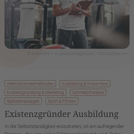
© Beaunitta V W/peopleimages.com - stock.adobe.com
Alternative Heilmethoden
Ausbildung & Know-How
Existenzgründung & Marketing
Schmerztherapie
Spezialmassagen
Sport & Fitness
Existenzgründer Ausbildung
In die Selbstständigkeit einzutreten, ist ein aufregender