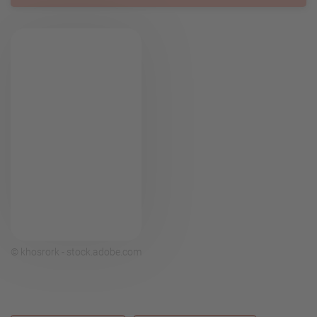
© khosrork - stock.adobe.com